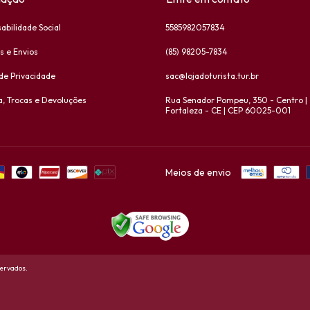
abilidade Social
5585982057834
s e Envios
(85) 98205-7834
 de Privacidade
sac@lojadoturista.tur.br
a, Trocas e Devoluções
Rua Senador Pompeu, 350 - Centro |
Fortaleza - CE | CEP 60025-001
Meios de envio
servados.