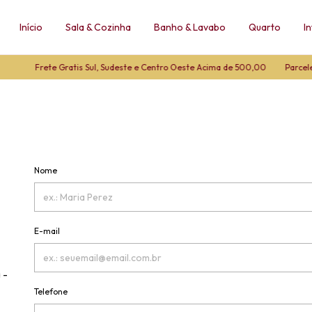
Início
Sala & Cozinha
Banho & Lavabo
Quarto
In
Frete Gratis Sul, Sudeste e Centro Oeste Acima de 500,00
Parcele 
Nome
E-mail
 -
Telefone