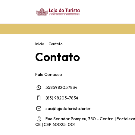
Início
.
Contato
Contato
Fale Conosco
5585982057834
(85) 98205-7834
sac@lojadoturista.tur.br
Rua Senador Pompeu, 350 - Centro | Fortaleza
CE | CEP 60025-001